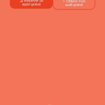
🤝 Réserver un
✨ Obtenir mon
appel gratuit
audit gratuit